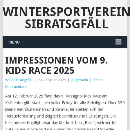
WINTERSPORTVEREI
SIBRATSGFÄLL
MENU
IMPRESSIONEN VOM 9.
KIDS RACE 2025
WSV Sibratsgfäll
|
23. Februar 2025
|
Allgemein
|
Keine
Kommentare
Am 12. Februar 2025 fand das 9. Rossignol Kids Race am
Krähenberglift statt – ein voller Erfolg für alle Beteiligten. Über 350
kleine Rennläuferinnen und Rennläufer stellten sich der
Herausforderung und zeigten beeindruckende Leistungen. Ein
besonderes Highlight war das Maskottchen „Baldi“, welcher für
gute Laune sorgte und die jungen Sportlerinnen und Sportler