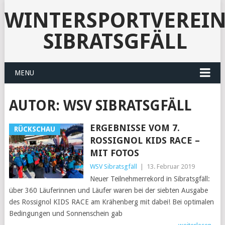
WINTERSPORTVEREI
SIBRATSGFÄLL
MENU
AUTOR:
WSV SIBRATSGFÄLL
ERGEBNISSE VOM 7.
RÜCKSCHAU
ROSSIGNOL KIDS RACE –
MIT FOTOS
WSV Sibratsgfäll
|
13. Februar 2019
Neuer Teilnehmerrekord in Sibratsgfäll:
über 360 Läuferinnen und Läufer waren bei der siebten Ausgabe
des Rossignol KIDS RACE am Krähenberg mit dabei! Bei optimalen
Bedingungen und Sonnenschein gab