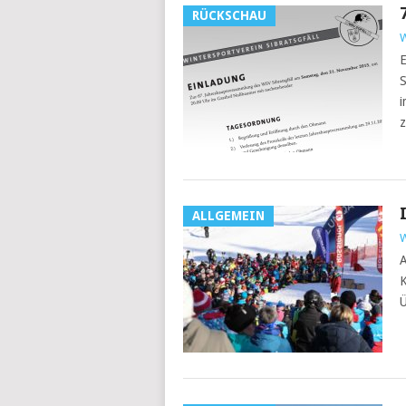
RÜCKSCHAU
W
E
S
i
z
ALLGEMEIN
W
A
K
Ü