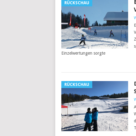
RÜCKSCHAU
W
E
V
Z
s
Einzelwertungen sorgte
RÜCKSCHAU
W
A
W
d
T