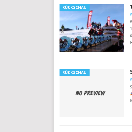
RÜCKSCHAU
W
W
1
d
R
RÜCKSCHAU
W
S
B