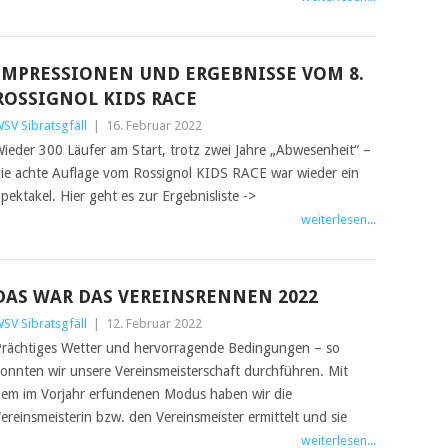
IMPRESSIONEN UND ERGEBNISSE VOM 8.
ROSSIGNOL KIDS RACE
SV Sibratsgfäll
|
16. Februar 2022
ieder 300 Läufer am Start, trotz zwei Jahre „Abwesenheit“ –
ie achte Auflage vom Rossignol KIDS RACE war wieder ein
pektakel. Hier geht es zur Ergebnisliste ->
weiterlesen...
DAS WAR DAS VEREINSRENNEN 2022
SV Sibratsgfäll
|
12. Februar 2022
rächtiges Wetter und hervorragende Bedingungen – so
onnten wir unsere Vereinsmeisterschaft durchführen. Mit
em im Vorjahr erfundenen Modus haben wir die
ereinsmeisterin bzw. den Vereinsmeister ermittelt und sie
weiterlesen...