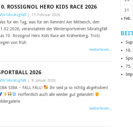
10. ROSSIGNOL HERO KIDS RACE 2026
31
SV Sibratsgfäll
|
17. Februar 2026
« Feb.
as für ein Tag, was für ein Rennen! Am Mittwoch, den
1.02.2026, veranstaltete der Wintersportverein Sibratsgfäll
BEI
as 10. Rossignol Hero Kids Race am Krähenberg. Trotz
Sup
egen von früh
weiterlesen...
10.
Spo
75.
SPORTBALL 2026
Imp
SV Sibratsgfäll
|
8. Januar 2026
IBA SIBA – FÄLL FÄLL!
Ihr seid ja so richtig abgehoben!
Hoffentlich auch alle wieder gut gelandet!
ildergalerie
weiterlesen...