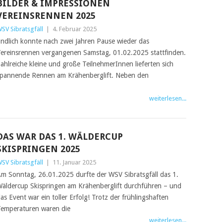
BILDER & IMPRESSIONEN
VEREINSRENNEN 2025
SV Sibratsgfäll
|
4. Februar 2025
ndlich konnte nach zwei Jahren Pause wieder das
ereinsrennen vergangenen Samstag, 01.02.2025 stattfinden.
ahlreiche kleine und große TeilnehmerInnen lieferten sich
pannende Rennen am Krähenberglift. Neben den
weiterlesen...
DAS WAR DAS 1. WÄLDERCUP
SKISPRINGEN 2025
SV Sibratsgfäll
|
11. Januar 2025
m Sonntag, 26.01.2025 durfte der WSV Sibratsgfäll das 1.
äldercup Skispringen am Krähenberglift durchführen – und
as Event war ein toller Erfolg! Trotz der frühlingshaften
emperaturen waren die
weiterlesen...