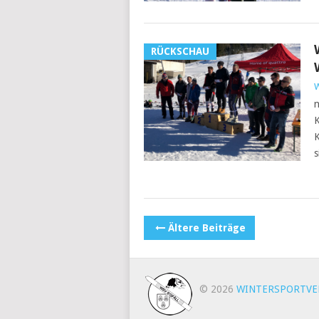
RÜCKSCHAU
W
n
K
K
s
POSTS
Ältere Beiträge
NAVIGATION
© 2026
WINTERSPORTVER