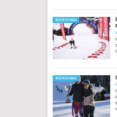
RÜCKSCHAU
W
W
d
S
RÜCKSCHAU
W
P
k
d
V