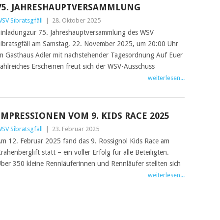
75. JAHRESHAUPTVERSAMMLUNG
SV Sibratsgfäll
|
28. Oktober 2025
inladungzur 75. Jahreshauptversammlung des WSV
ibratsgfäll am Samstag, 22. November 2025, um 20:00 Uhr
m Gasthaus Adler mit nachstehender Tagesordnung Auf Euer
ahlreiches Erscheinen freut sich der WSV-Ausschuss
weiterlesen...
IMPRESSIONEN VOM 9. KIDS RACE 2025
SV Sibratsgfäll
|
23. Februar 2025
m 12. Februar 2025 fand das 9. Rossignol Kids Race am
rähenberglift statt – ein voller Erfolg für alle Beteiligten.
ber 350 kleine Rennläuferinnen und Rennläufer stellten sich
weiterlesen...