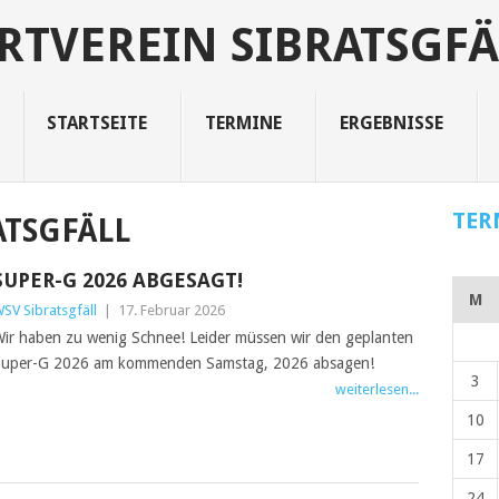
RTVEREIN SIBRATSGFÄ
STARTSEITE
TERMINE
ERGEBNISSE
TER
ATSGFÄLL
SUPER-G 2026 ABGESAGT!
M
SV Sibratsgfäll
|
17. Februar 2026
ir haben zu wenig Schnee! Leider müssen wir den geplanten
uper-G 2026 am kommenden Samstag, 2026 absagen!
3
weiterlesen...
10
17
24